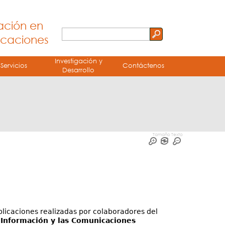
vación en
Buscar
icaciones
Formulario
Investigación y
de
Servicios
Contáctenos
Desarrollo
búsqueda
Tamaño Texto
blicaciones realizadas por colaboradores del
a Información y las Comunicaciones