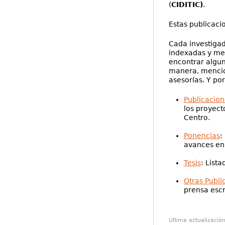
(
CIDITIC)
.
Estas publicaci
Cada investigado
indexadas y mem
encontrar algun
manera, mencion
asesorías. Y por
Publicacion
los proyect
Centro.
Ponencias
:
avances en 
Tesis
: List
Otras Publi
prensa escr
Última actualizació