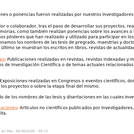
ones o ponencias fueron realizadas por nuestros investigadores
r o colaborador, tras el paso de desarrollar sus proyectos, real
orias, como también realizan ponencias sobre los avances o 
os pósteres que han realizado y utilizado para participar en los
amos los nombres de las tesis de pregrado, maestrías y docto
 último se muestran los escritos en libros, revistas de actualidad
es
: Publicaciones realizadas en revistas, revistas indexadas 
os de Investigación Científica o de temas actuales relacionados 
 Exposiciones realizadas en Congresos o eventos científicos, d
los proyectos o sobre la etapa final del mismo.
ado de los nombres de las tesis y disertaciones en las cuales In
caciones
: Artículos no científicos publicados por Investigadores
ita.
n en Mar, 06/30/2026 - 09:15