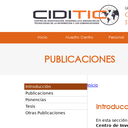
U
C
T
Tropical
Inicio
Nuestro Centro
Personal
Menu
PUBLICACIONES
Principal
Inicio
Introducción
Usted
Publicaciones
Ponencias
está
Introducc
Tesis
aquí
Otras Publicaciones
En esta sección
Centro de Inv