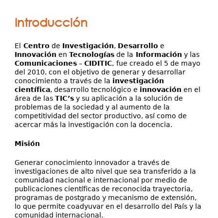
Publicaciones
está
Introducción
Extensión
aquí
Servicios
El
Centro
de
Investigación
,
Desarrollo
e
Innovación
en
Tecnologías
de la
Información
y las
Investigación y Desarrollo
Comunicaciones
–
CIDITIC
,
fue creado el 5 de mayo
del 2010, con el objetivo de generar y desarrollar
conocimiento a través de la
Contáctenos
investigación
científica
, desarrollo tecnológico e
innovación
en el
área de las
TIC’s
y su aplicación a la solución de
problemas de la sociedad y al aumento de la
competitividad del sector productivo, así como de
acercar más la investigación con la docencia.
Misión
Generar conocimiento innovador a través de
investigaciones de alto nivel que sea transferido a la
comunidad nacional e internacional por medio de
publicaciones científicas de reconocida trayectoria,
programas de postgrado y mecanismo de extensión,
lo que permite coadyuvar en el desarrollo del País y la
comunidad internacional.