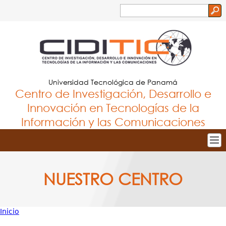
Jump to navigation
Buscar
Formulario
de
búsqueda
Universidad Tecnológica de Panamá
Centro de Investigación, Desarrollo e
Innovación en Tecnologías de la
Información y las Comunicaciones
Tropical
Inicio
NUESTRO CENTRO
Menu
Nuestro Centro
Principal
Personal
Inicio
Proyectos de Investigación
Usted