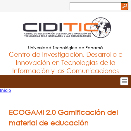
Jump to navigation
Buscar
Formulario
de
búsqueda
Universidad Tecnológica de Panamá
Centro de Investigación, Desarrollo e
Innovación en Tecnologías de la
Información y las Comunicaciones
Inicio
Tropical
Inicio
Usted
Menu
Nuestro Centro
está
ECOGAMI 2.0 Gamificación del
Principal
Personal
aquí
material de educación
Proyectos de Investigación