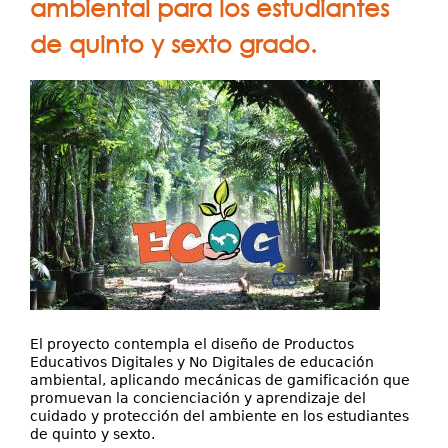
ambiental para los estudiantes
Publicaciones
de quinto y sexto grado.
Extensión
Servicios
Investigación y Desarrollo
Contáctenos
El proyecto contempla el diseño de Productos
Educativos Digitales y No Digitales de educación
ambiental, aplicando mecánicas de gamificación que
promuevan la concienciación y aprendizaje del
cuidado y protección del ambiente en los estudiantes
de quinto y sexto.